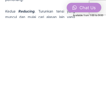
Chat Us
Kedua
Reducing
. Turunkan tensi yang
Available from
1:00
to
9:00
muncul dan mulai cari alasan lain yang
lebih positif. Tips singkat saat menerima
cemoohan, adalah dengan praktek
mindful
breathing
. Diamlah sejenak. Jangan
langsung bereaksi untuk membalas. Tarik
napas dan aturlah respon dengan
mendengarkan pesan dari lawan bicara
bagian mana pada diri kita yang harus
diperbaiki. Alihkan fungsi kritikan spontan
dari para sahabat ini menjadi “
blindspotter’,
yang secara sukarela memberi tahu bagian
mana dari diri kita yang masih harus
diperbaiki. Anggap saja
coaching
gratis.
Daripada membayar mahal untuk setiap
feedback
dari seorang
coach,
lebih baik
ucapkan terima kasih secara jujur pada