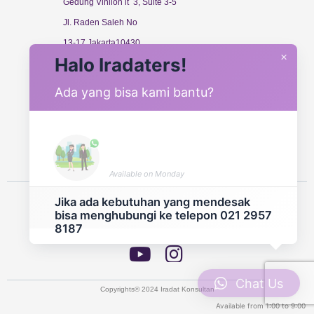
Gedung Vinilon lt 3, Suite 3-5
Jl. Raden Saleh No
13-17 Jakarta10430
×
Halo Iradaters!
Call : +62 21 2957 8187
Ada yang bisa kami bantu?
Email: iradat@iradatkonsultan.com
Support
Ira
Available on
Monday
Jika ada kebutuhan yang mendesak
bisa menghubungi ke telepon 021 2957
8187
Chat Us
Copyrights© 2024 Iradat Konsultan
Available from
1:00
to
9:00